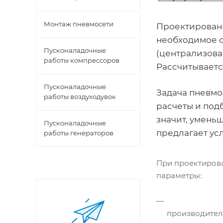
Монтаж пневмосети
Проектировани
необходимое о
Пусконаладочные
(централизова
работы компрессоров
Рассчитываетс
Пусконаладочные
Задача пневмо
работы воздуходувок
расчеты и под
значит, умень
Пусконаладочные
предлагает ус
работы генераторов
При проектиров
параметры:
производител