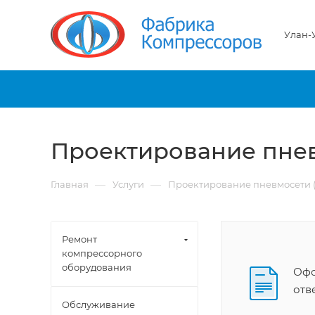
Улан-
Проектирование пнев
—
—
Главная
Услуги
Проектирование пневмосети (
Ремонт
компрессорного
оборудования
Офо
отв
Обслуживание