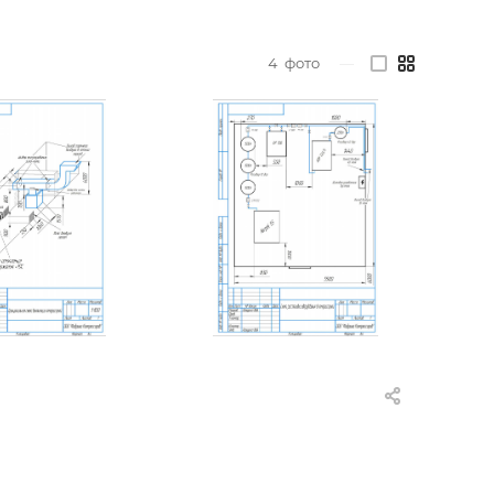
4
фото
—