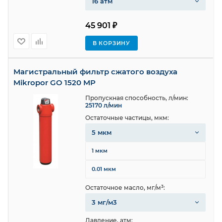
16 атм
45 901 ₽
В КОРЗИНУ
Магистральный фильтр сжатого воздуха
Mikropor GO 1520 MP
Пропускная способность, л/мин:
25170 л/мин
Остаточные частицы, мкм:
5 мкм
1 мкм
0.01 мкм
Остаточное масло, мг/м³:
3 мг/м3
Давление, атм: