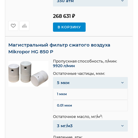
350 атм
268 631 ₽
В КОРЗИНУ
Магистральный фильтр сжатого воздуха
Mikropor HG 850 P
Пропускная способность, л/мин:
9920 л/мин
Остаточные частицы, мкм:
5 мкм
1 мкм
0.01 мкм
Остаточное масло, мг/м³:
3 мг/м3
Давление, атм: