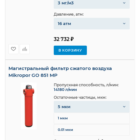
3 мг/м3
Давление, атм:
16 атм
32 732 ₽
В КОРЗИНУ
Магистральный фильтр сжатого воздуха
Mikropor GO 851 MP
Пропускная способность, л/мин:
14180 л/мин
Остаточные частицы, мкм:
5 мкм
1 мкм
0.01 мкм