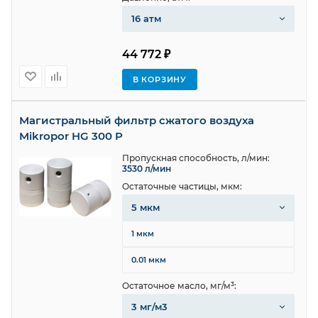
16 атм
44 772 ₽
В КОРЗИНУ
Магистральный фильтр сжатого воздуха
Mikropor HG 300 P
Пропускная способность, л/мин:
3530 л/мин
Остаточные частицы, мкм:
5 мкм
1 мкм
0.01 мкм
Остаточное масло, мг/м³:
3 мг/м3