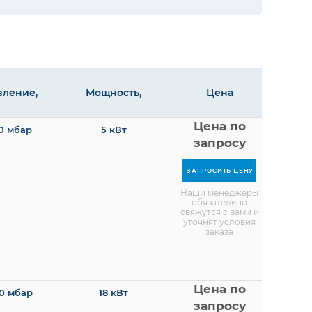
вление,
Мощность,
Цена
Цена по
0 мбар
5 кВт
атм
кВт
запросу
ЗАПРОСИТЬ ЦЕНУ
Наши менеджеры
обязательно
свяжутся с вами и
уточнят условия
заказа
Цена по
0 мбар
18 кВт
запросу