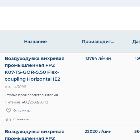
Название
Производительность,
Да
Воздуходувка вихревая
13784 л/мин
15
л/мин
промышленная FPZ
K07-TS-GOR-5.50 Flex-
coupling Horizontal IE2
Арт.: 43096
Страна производства: Италия
Питание: 400/230В/50Hz
Отложить
Сравнить
Воздуходувка вихревая
22020 л/мин
36
промышленная FPZ