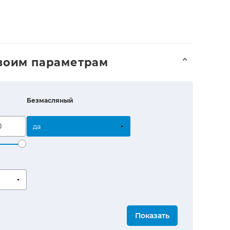
воим параметрам
Безмасляный
да
Показать