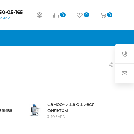
50-05-165
0
0
0
ВОНОК
Самоочищающиеся
азива
фильтры
3 ТОВАРА