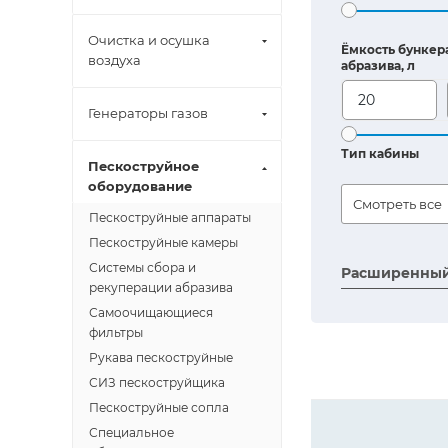
Очистка и осушка
Ёмкость бункер
воздуха
абразива, л
Генераторы газов
Тип кабины
Пескоструйное
оборудование
Смотреть все
Пескоструйные аппараты
Пескоструйные камеры
Системы сбора и
Расширенный
рекуперации абразива
Самоочищающиеся
фильтры
Рукава пескоструйные
СИЗ пескоструйщика
Пескоструйные сопла
Специальное