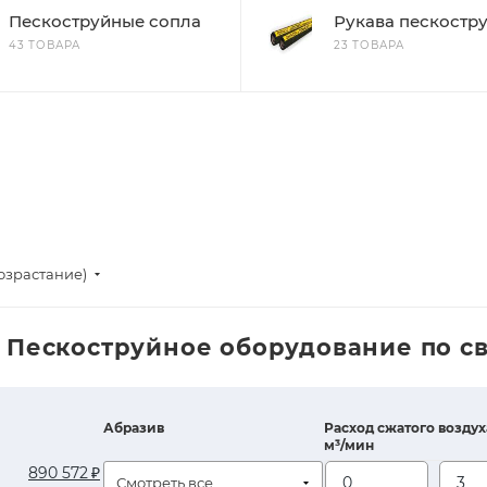
Пескоструйные сопла
Рукава пескостр
43 ТОВАРА
23 ТОВАРА
озрастание)
 Пескоструйное оборудование по с
Абразив
Расход сжатого воздух
м³/мин
Смотреть все