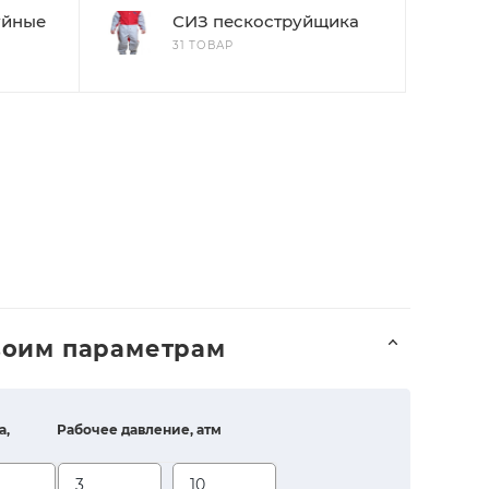
уйные
СИЗ пескоструйщика
31 ТОВАР
воим параметрам
а,
Рабочее давление, атм