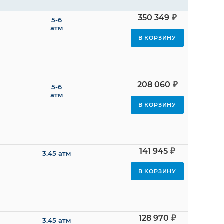
₽
350 349
5-6
давление,
атм
В КОРЗИНУ
атм
₽
208 060
5-6
атм
В КОРЗИНУ
₽
141 945
3.45 атм
В КОРЗИНУ
₽
128 970
3.45 атм