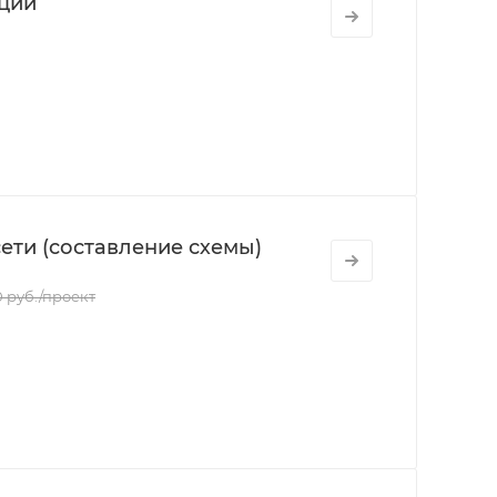
ции
ти (составление схемы)
0 руб./проект