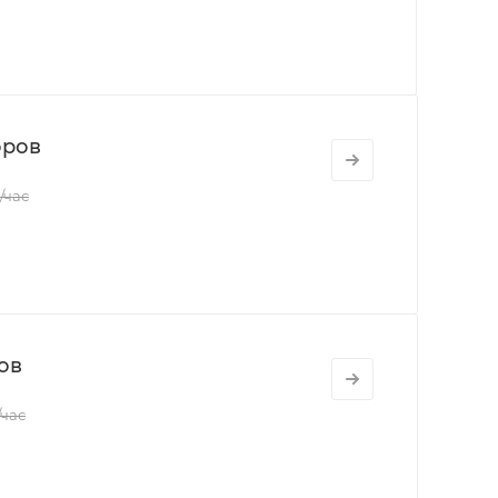
оров
/час
ов
/час