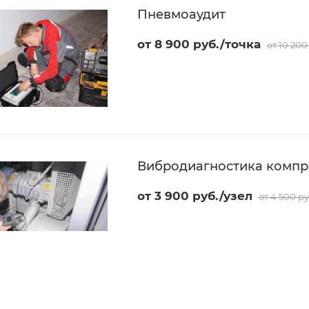
Пневмоаудит
от 8 900 руб./точка
от 10 200
Вибродиагностика компр
от 3 900 руб./узел
от 4 500 р