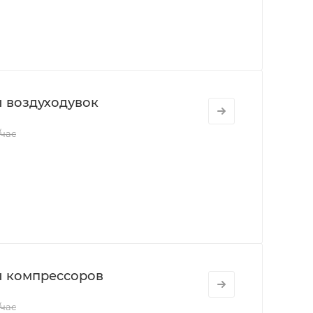
 воздуходувок
/час
ы компрессоров
/час