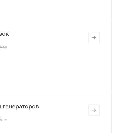
вок
/час
 генераторов
/час