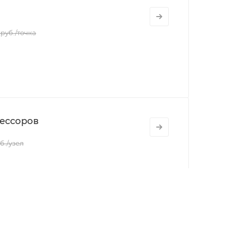
 руб./точка
ессоров
уб./узел