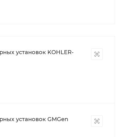
орных установок KOHLER-
орных установок GMGen